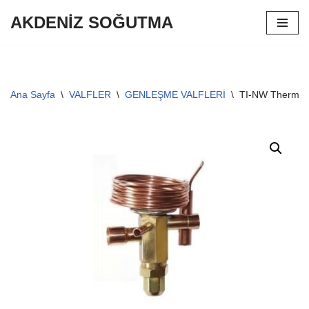
AKDENİZ SOĞUTMA
İçeriğe
geç
Ana Sayfa
\
VALFLER
\
GENLEŞME VALFLERİ
\
TI-NW Thermo 