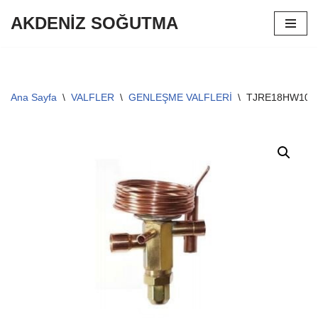
AKDENİZ SOĞUTMA
İçeriğe
geç
Ana Sayfa
\
VALFLER
\
GENLEŞME VALFLERİ
\
TJRE18HW100W