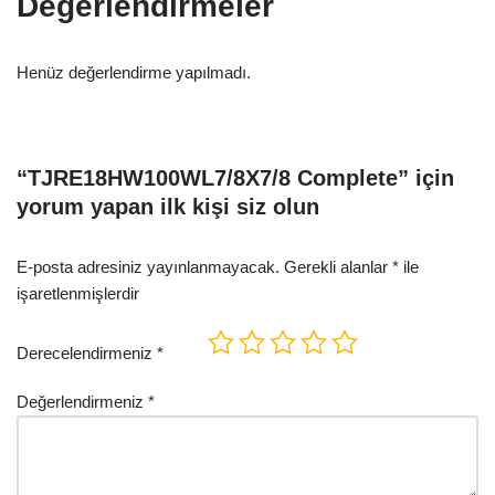
Değerlendirmeler
Henüz değerlendirme yapılmadı.
“TJRE18HW100WL7/8X7/8 Complete” için
yorum yapan ilk kişi siz olun
E-posta adresiniz yayınlanmayacak.
Gerekli alanlar
*
ile
işaretlenmişlerdir
Derecelendirmeniz
*
Değerlendirmeniz
*