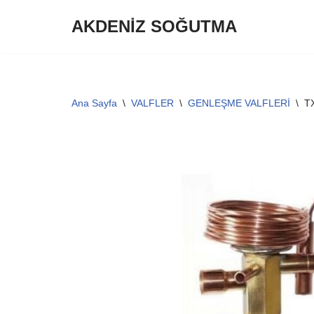
AKDENİZ SOĞUTMA
İçeriğe
geç
Ana Sayfa
\
VALFLER
\
GENLEŞME VALFLERİ
\
T