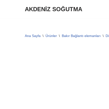
AKDENİZ SOĞUTMA
İçeriğe
geç
Ana Sayfa
\
Ürünler
\
Bakır Bağlantı elemanları
\
Di