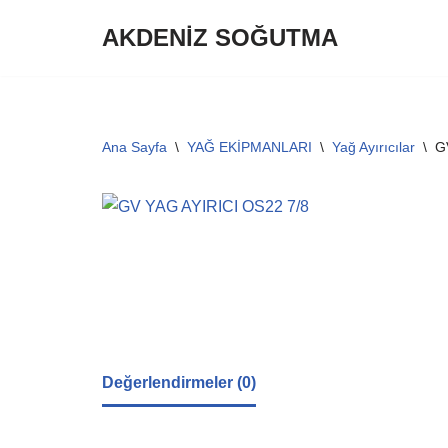
AKDENİZ SOĞUTMA
İçeriğe
geç
Ana Sayfa
\
YAĞ EKİPMANLARI
\
Yağ Ayırıcılar
\
G
Değerlendirmeler (0)